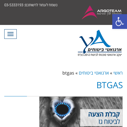
נשמח לעמוד לרשותכם: 03-5333193
פתח סרגל נגישות
תפריט
ראשי
»
ארגואטי ביטוחים
»
btgas
BTGAS